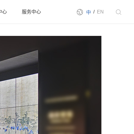
中心
服务中心
/
EN
中
新闻
售后服务
新闻
下载中心
展会
联系我们
告机系列
云信发系统
拼接屏系列
派对房拼接系列
发布