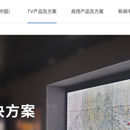
中国）
TV产品及方案
商用产品及方案
新闻
介
企业
化
行业
程
公司
壁挂广
机系列
系列
立式广告机系列
X3款酒店机系列
DID
誉
新品
例
伴
聘