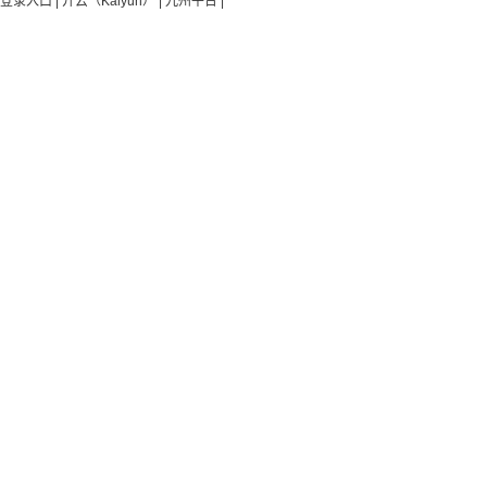
登录入口
|
开云（Kaiyun）
|
九州平台
|