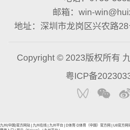
邮箱：
win-win@hui
地址：
深圳市龙岗区兴农路28
Copyright © 2023版权
粤ICP备202303
九州(中国)官方网站
|
九州在线
|
九州平台
|
D体育·D体育（中国）官方网
|
U8官方网站