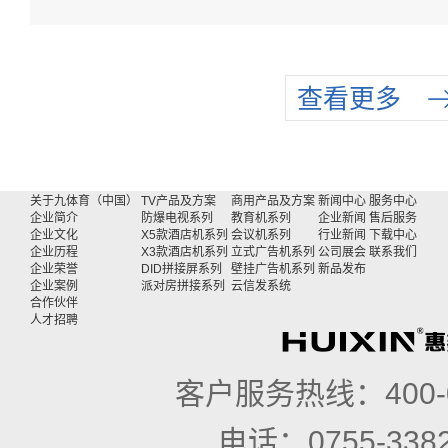
查看更多
关于九体育（中国）
TV产品及方案
商用产品及方案
新闻中心
服务中心
企业简介
防爆电视系列
教育机系列
企业新闻
售后服务
企业文化
X5款酒店机系列
会议机系列
行业新闻
下载中心
企业历程
X3款酒店机系列
立式广告机系列
公司展会
联系我们
企业荣誉
DID拼接屏系列
壁挂广告机系列
新品发布
企业案例
派对房拼接系列
云信发系统
合作伙伴
人才招聘
客户服务热线：
400
电话：
0755-338