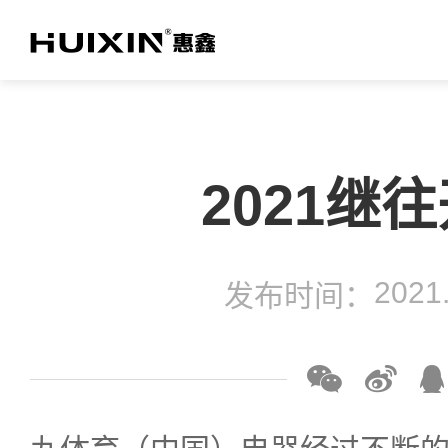
关于九体育（中国）
2021继
TV产品及方案
2021
发布时间：
商用产品及方案